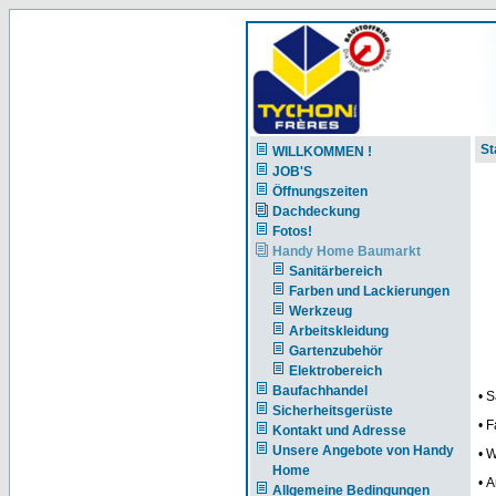
St
WILLKOMMEN !
JOB'S
Öffnungszeiten
Dachdeckung
Fotos!
Handy Home Baumarkt
Sanitärbereich
Farben und Lackierungen
Werkzeug
Arbeitskleidung
Gartenzubehör
Elektrobereich
Baufachhandel
• 
Sicherheitsgerüste
• 
Kontakt und Adresse
Unsere Angebote von Handy
• 
Home
• 
Allgemeine Bedingungen